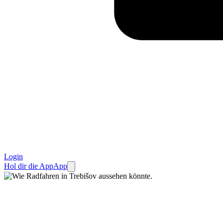
Login
Hol dir die App
App