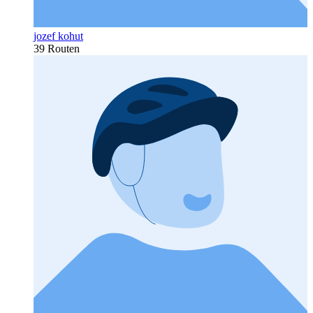
jozef kohut
39 Routen