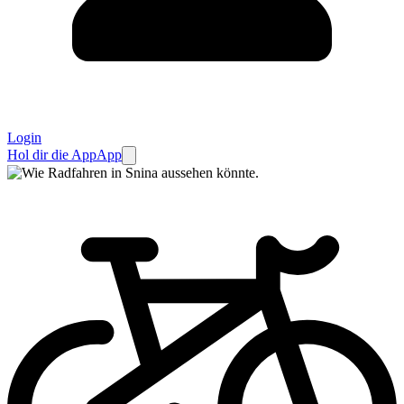
Login
Hol dir die App
App