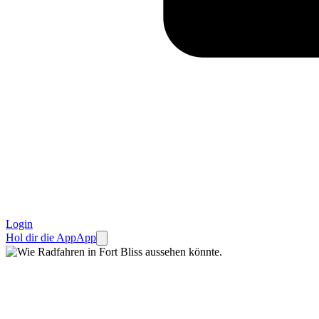
Login
Hol dir die App
App