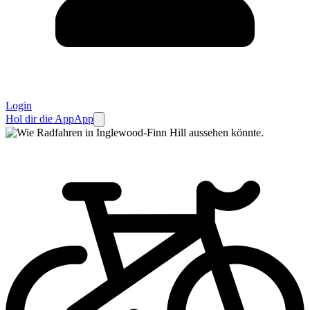
Login
Hol dir die App
App