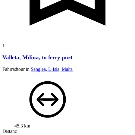
1
Valleta, Mdina, to ferry port
Fahrradtour in
Senglea, L-Isla, Malta
45,3 km
Distanz