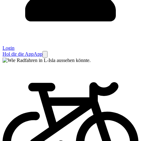
Login
Hol dir die App
App