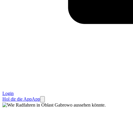
Login
Hol dir die App
App