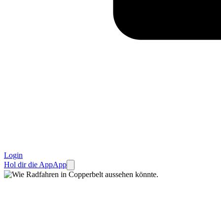
Login
Hol dir die App
App