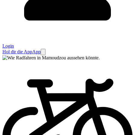
Login
Hol dir die App
App