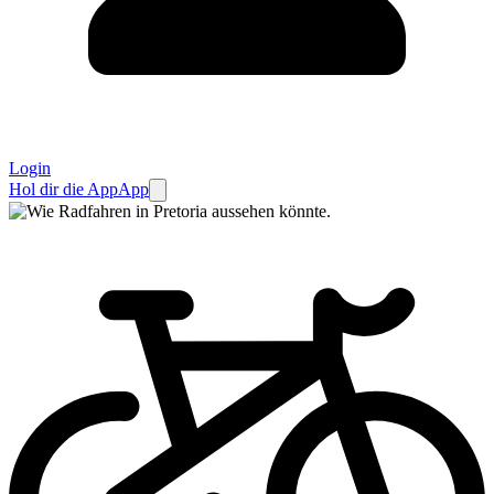
Login
Hol dir die App
App