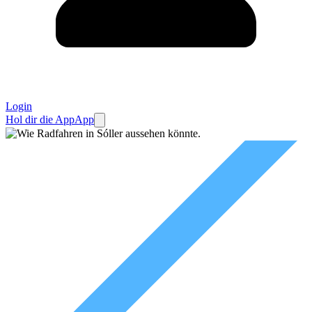
Login
Hol dir die App
App