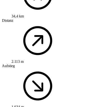
34,4 km
Distanz
2.113 m
Aufstieg
1.634 m