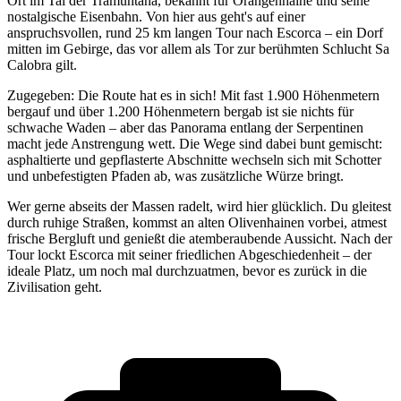
Ort im Tal der Tramuntana, bekannt für Orangenhaine und seine
nostalgische Eisenbahn. Von hier aus geht's auf einer
anspruchsvollen, rund 25 km langen Tour nach Escorca – ein Dorf
mitten im Gebirge, das vor allem als Tor zur berühmten Schlucht Sa
Calobra gilt.
Zugegeben: Die Route hat es in sich! Mit fast 1.900 Höhenmetern
bergauf und über 1.200 Höhenmetern bergab ist sie nichts für
schwache Waden – aber das Panorama entlang der Serpentinen
macht jede Anstrengung wett. Die Wege sind dabei bunt gemischt:
asphaltierte und gepflasterte Abschnitte wechseln sich mit Schotter
und unbefestigten Pfaden ab, was zusätzliche Würze bringt.
Wer gerne abseits der Massen radelt, wird hier glücklich. Du gleitest
durch ruhige Straßen, kommst an alten Olivenhainen vorbei, atmest
frische Bergluft und genießt die atemberaubende Aussicht. Nach der
Tour lockt Escorca mit seiner friedlichen Abgeschiedenheit – der
ideale Platz, um noch mal durchzuatmen, bevor es zurück in die
Zivilisation geht.