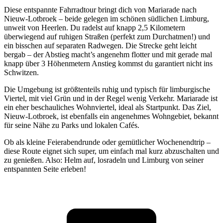
Diese entspannte Fahrradtour bringt dich von Mariarade nach
Nieuw-Lotbroek – beide gelegen im schönen südlichen Limburg,
unweit von Heerlen. Du radelst auf knapp 2,5 Kilometern
überwiegend auf ruhigen Straßen (perfekt zum Durchatmen!) und
ein bisschen auf separaten Radwegen. Die Strecke geht leicht
bergab – der Abstieg macht’s angenehm flotter und mit gerade mal
knapp über 3 Höhenmetern Anstieg kommst du garantiert nicht ins
Schwitzen.
Die Umgebung ist größtenteils ruhig und typisch für limburgische
Viertel, mit viel Grün und in der Regel wenig Verkehr. Mariarade ist
ein eher beschauliches Wohnviertel, ideal als Startpunkt. Das Ziel,
Nieuw-Lotbroek, ist ebenfalls ein angenehmes Wohngebiet, bekannt
für seine Nähe zu Parks und lokalen Cafés.
Ob als kleine Feierabendrunde oder gemütlicher Wochenendtrip –
diese Route eignet sich super, um einfach mal kurz abzuschalten und
zu genießen. Also: Helm auf, losradeln und Limburg von seiner
entspannten Seite erleben!