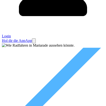
Login
Hol dir die App
App