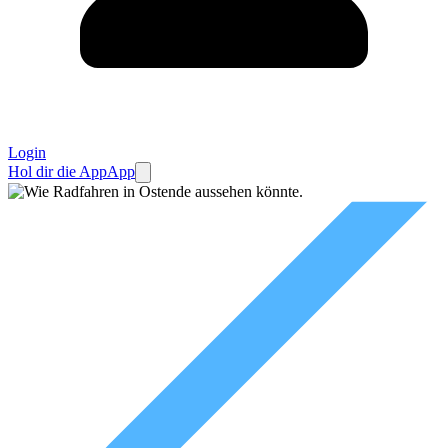
Login
Hol dir die App
App