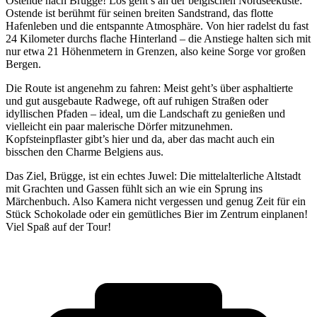
Ostende nach Brügge! Los geht’s an der belgischen Nordseeküste:
Ostende ist berühmt für seinen breiten Sandstrand, das flotte
Hafenleben und die entspannte Atmosphäre. Von hier radelst du fast
24 Kilometer durchs flache Hinterland – die Anstiege halten sich mit
nur etwa 21 Höhenmetern in Grenzen, also keine Sorge vor großen
Bergen.
Die Route ist angenehm zu fahren: Meist geht’s über asphaltierte
und gut ausgebaute Radwege, oft auf ruhigen Straßen oder
idyllischen Pfaden – ideal, um die Landschaft zu genießen und
vielleicht ein paar malerische Dörfer mitzunehmen.
Kopfsteinpflaster gibt’s hier und da, aber das macht auch ein
bisschen den Charme Belgiens aus.
Das Ziel, Brügge, ist ein echtes Juwel: Die mittelalterliche Altstadt
mit Grachten und Gassen fühlt sich an wie ein Sprung ins
Märchenbuch. Also Kamera nicht vergessen und genug Zeit für ein
Stück Schokolade oder ein gemütliches Bier im Zentrum einplanen!
Viel Spaß auf der Tour!