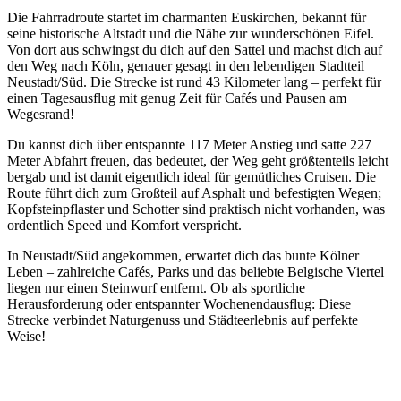
Die Fahrradroute startet im charmanten Euskirchen, bekannt für
seine historische Altstadt und die Nähe zur wunderschönen Eifel.
Von dort aus schwingst du dich auf den Sattel und machst dich auf
den Weg nach Köln, genauer gesagt in den lebendigen Stadtteil
Neustadt/Süd. Die Strecke ist rund 43 Kilometer lang – perfekt für
einen Tagesausflug mit genug Zeit für Cafés und Pausen am
Wegesrand!
Du kannst dich über entspannte 117 Meter Anstieg und satte 227
Meter Abfahrt freuen, das bedeutet, der Weg geht größtenteils leicht
bergab und ist damit eigentlich ideal für gemütliches Cruisen. Die
Route führt dich zum Großteil auf Asphalt und befestigten Wegen;
Kopfsteinpflaster und Schotter sind praktisch nicht vorhanden, was
ordentlich Speed und Komfort verspricht.
In Neustadt/Süd angekommen, erwartet dich das bunte Kölner
Leben – zahlreiche Cafés, Parks und das beliebte Belgische Viertel
liegen nur einen Steinwurf entfernt. Ob als sportliche
Herausforderung oder entspannter Wochenendausflug: Diese
Strecke verbindet Naturgenuss und Städteerlebnis auf perfekte
Weise!