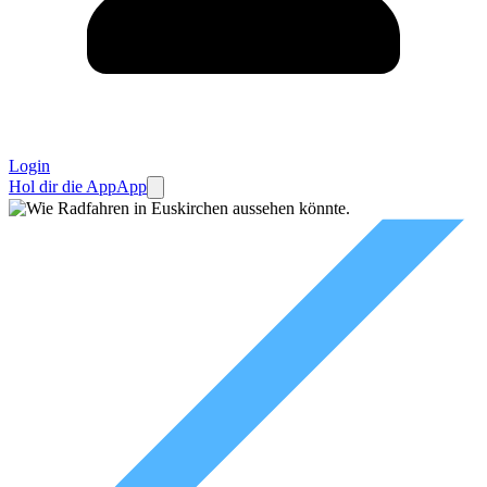
Login
Hol dir die App
App