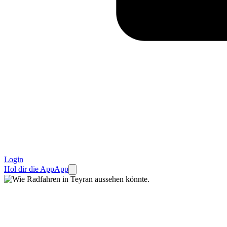
Login
Hol dir die App
App