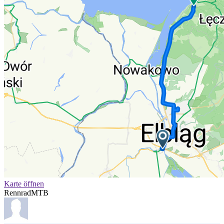
Karte öffnen
Rennrad
MTB