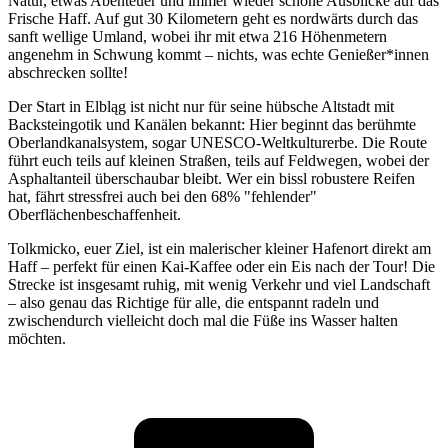
Natur, etwas Abenteuer und immer wieder schöne Ausblicke auf das
Frische Haff. Auf gut 30 Kilometern geht es nordwärts durch das
sanft wellige Umland, wobei ihr mit etwa 216 Höhenmetern
angenehm in Schwung kommt – nichts, was echte Genießer*innen
abschrecken sollte!
Der Start in Elbląg ist nicht nur für seine hübsche Altstadt mit
Backsteingotik und Kanälen bekannt: Hier beginnt das berühmte
Oberlandkanalsystem, sogar UNESCO-Weltkulturerbe. Die Route
führt euch teils auf kleinen Straßen, teils auf Feldwegen, wobei der
Asphaltanteil überschaubar bleibt. Wer ein bissl robustere Reifen
hat, fährt stressfrei auch bei den 68% "fehlender"
Oberflächenbeschaffenheit.
Tolkmicko, euer Ziel, ist ein malerischer kleiner Hafenort direkt am
Haff – perfekt für einen Kai-Kaffee oder ein Eis nach der Tour! Die
Strecke ist insgesamt ruhig, mit wenig Verkehr und viel Landschaft
– also genau das Richtige für alle, die entspannt radeln und
zwischendurch vielleicht doch mal die Füße ins Wasser halten
möchten.