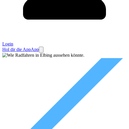
Login
Hol dir die App
App