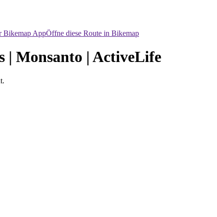
er Bikemap App
Öffne diese Route in Bikemap
s | Monsanto | ActiveLife
t.