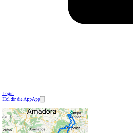
Login
Hol dir die App
App