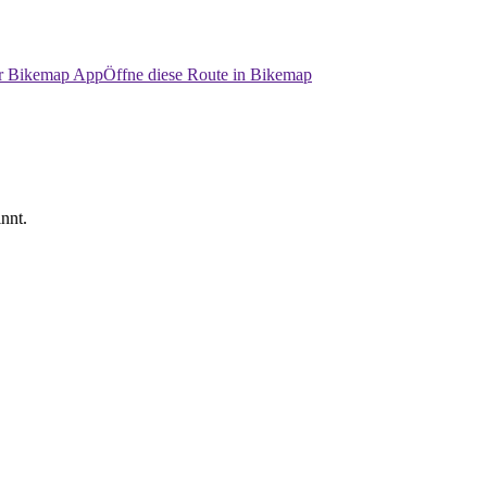
er Bikemap App
Öffne diese Route in Bikemap
nnt.