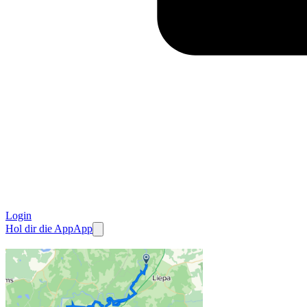
Login
Hol dir die App
App