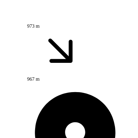
973 m
967 m