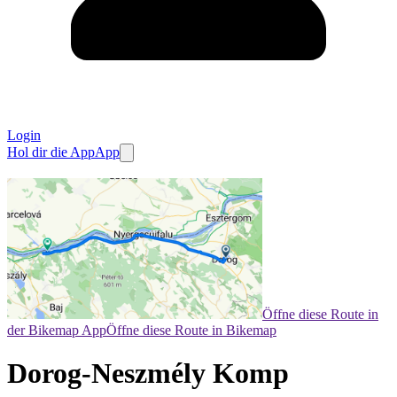
Login
Hol dir die App
App
Öffne diese Route in
der Bikemap App
Öffne diese Route in Bikemap
Dorog-Neszmély Komp