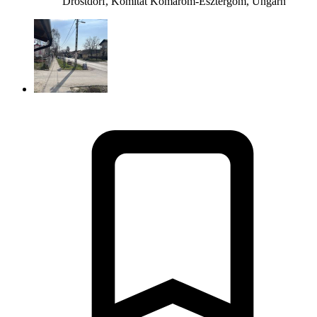
Drostdorf, Komitat Komárom-Esztergom, Ungarn