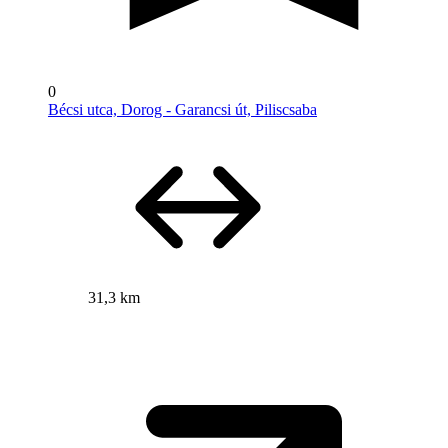
0
Bécsi utca, Dorog - Garancsi út, Piliscsaba
31,3 km