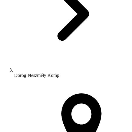
Dorog-Neszmély Komp