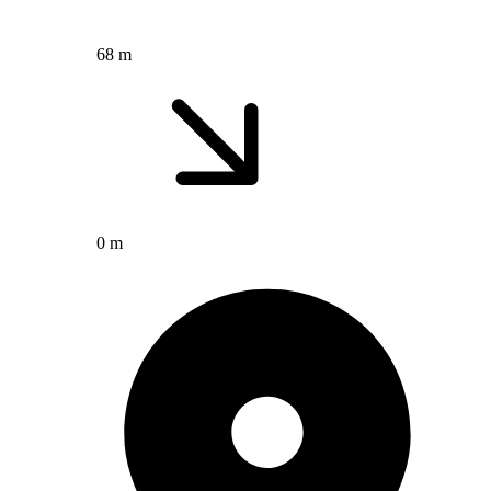
68 m
0 m