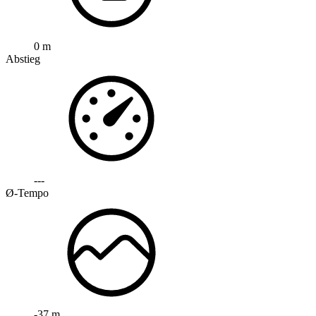
0 m
Abstieg
---
Ø-Tempo
-37 m