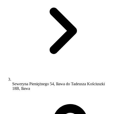
Seweryna Pieniężnego 54, Iława do Tadeusza Kościuszki
18B, Iława