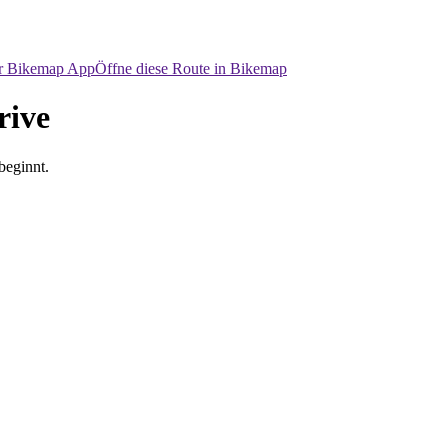
er Bikemap App
Öffne diese Route in Bikemap
rive
beginnt.