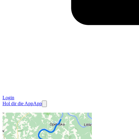
Login
Hol dir die App
App