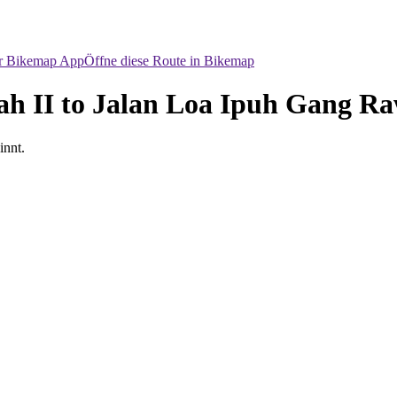
er Bikemap App
Öffne diese Route in Bikemap
h II to Jalan Loa Ipuh Gang Ra
innt.