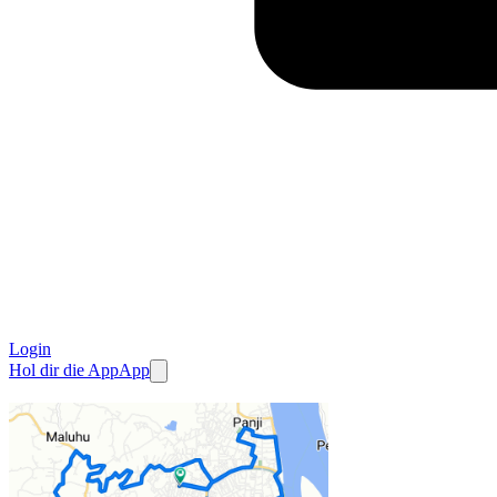
Login
Hol dir die App
App