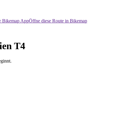
er Bikemap App
Öffne diese Route in Bikemap
ien T4
ginnt.