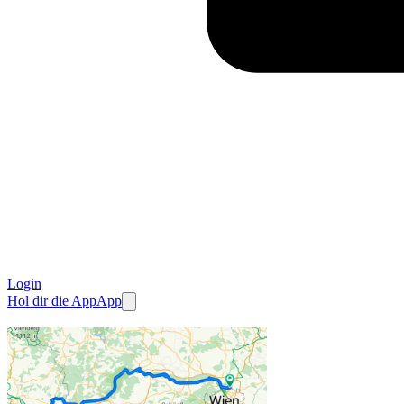
Login
Hol dir die App
App