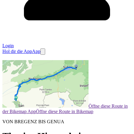
Login
Hol dir die App
App
Öffne diese Route in
der Bikemap App
Öffne diese Route in Bikemap
VON BREGENZ BIS GENUA