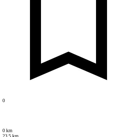
0
0 km
23,5 km