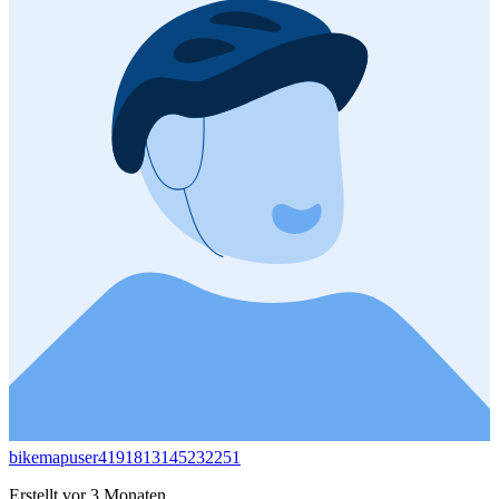
bikemapuser4191813145232251
Erstellt vor 3 Monaten