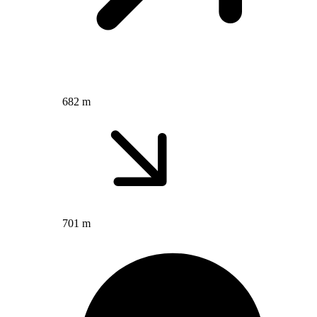
682 m
701 m