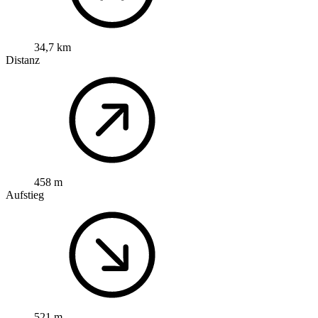
34,7 km
Distanz
458 m
Aufstieg
521 m