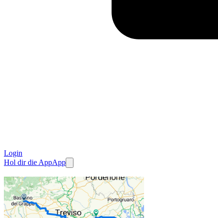
Login
Hol dir die App
App