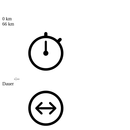
0 km
66 km
-:--
Dauer