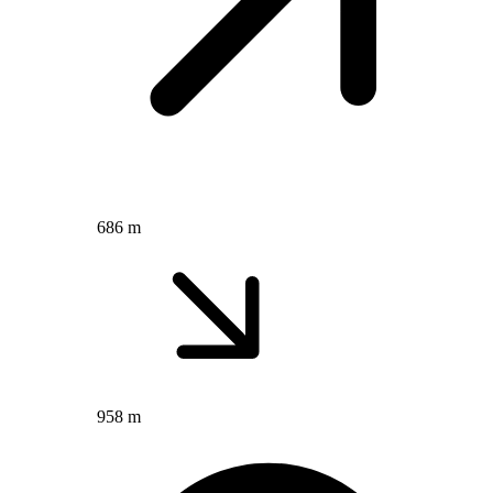
686 m
958 m