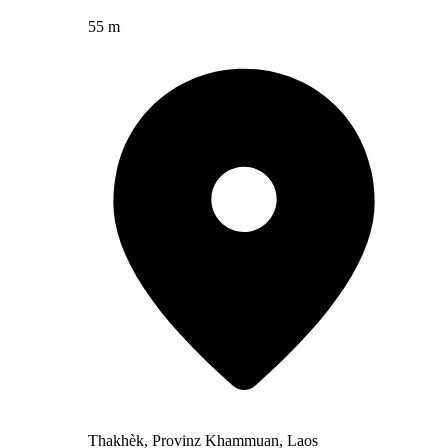
55 m
Thakhèk, Provinz Khammuan, Laos