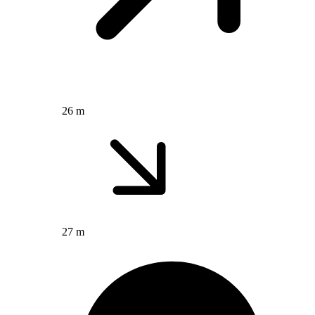
26 m
27 m