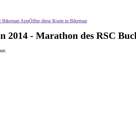
er Bikemap App
Öffne diese Route in Bikemap
 2014 - Marathon des RSC Buchh
nt.