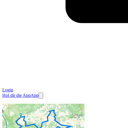
Login
Hol dir die App
App