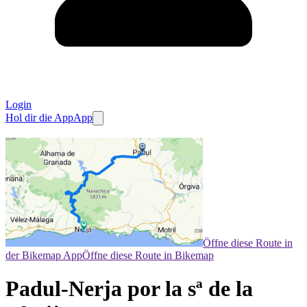
Login
Hol dir die App
App
Öffne diese Route in
der Bikemap App
Öffne diese Route in Bikemap
Padul-Nerja por la sª de la