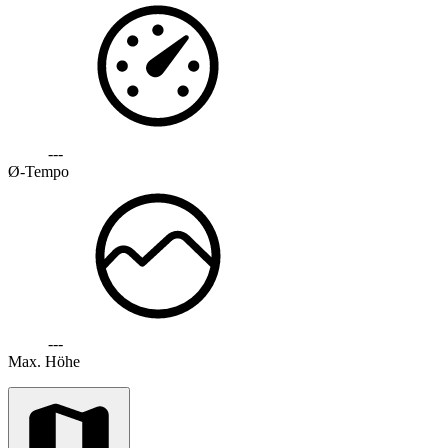
---
Ø-Tempo
---
Max. Höhe