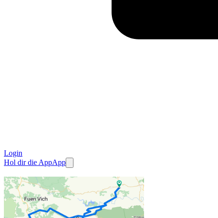
Login
Hol dir die App
App