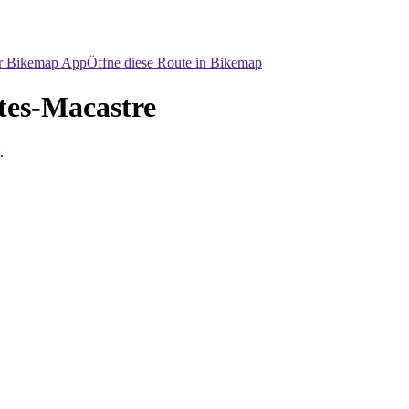
er Bikemap App
Öffne diese Route in Bikemap
tes-Macastre
.