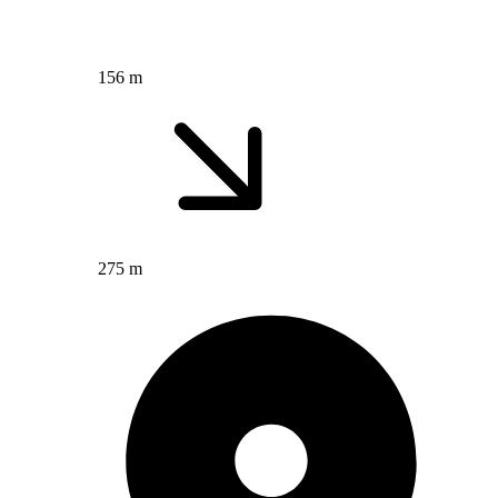
156 m
275 m