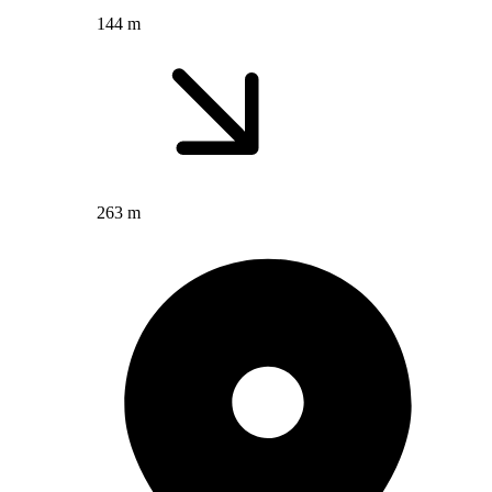
144 m
263 m