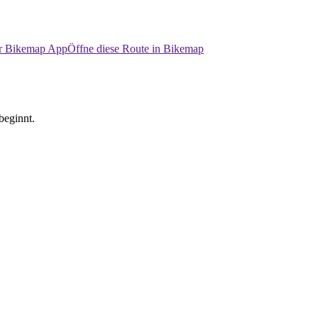
er Bikemap App
Öffne diese Route in Bikemap
beginnt.