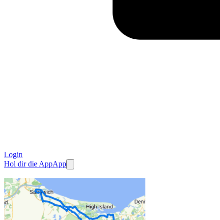
Login
Hol dir die App
App