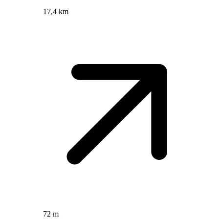
17,4 km
72 m