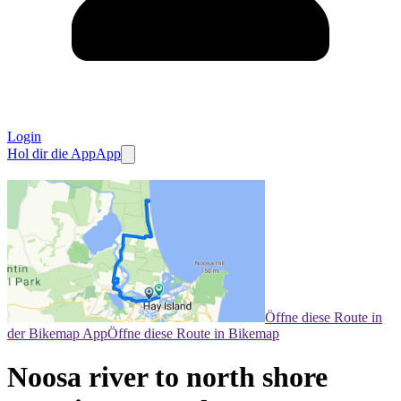
Login
Hol dir die App
App
Öffne diese Route in
der Bikemap App
Öffne diese Route in Bikemap
Noosa river to north shore