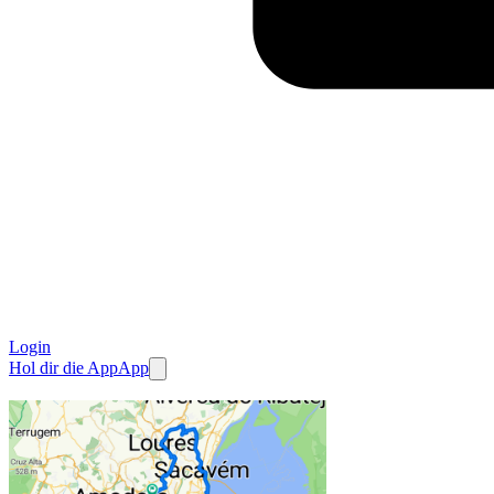
Login
Hol dir die App
App