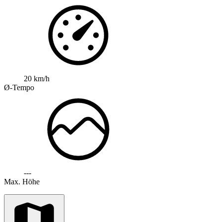
20 km/h
Ø-Tempo
---
Max. Höhe