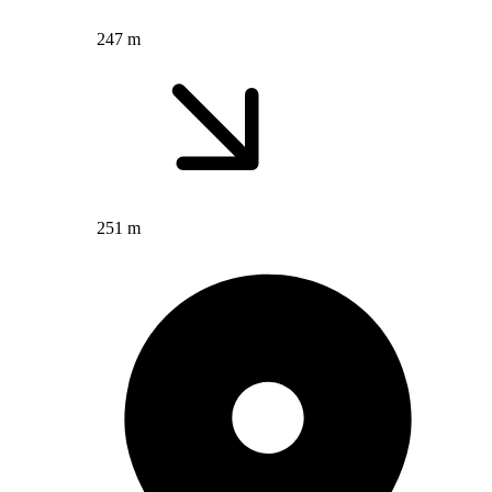
247 m
251 m