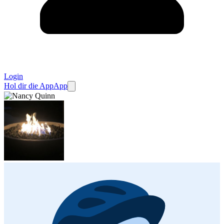
Login
Hol dir die App
App