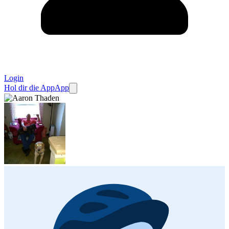
Login
Hol dir die App
App