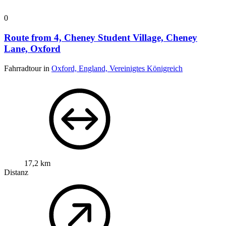
0
Route from 4, Cheney Student Village, Cheney
Lane, Oxford
Fahrradtour in
Oxford, England, Vereinigtes Königreich
17,2 km
Distanz