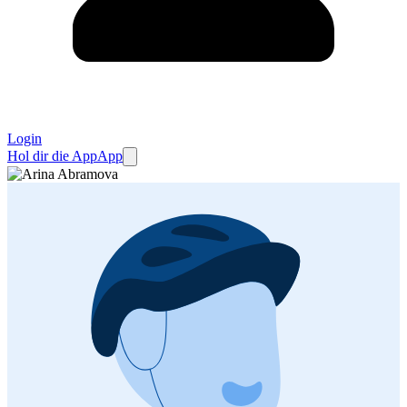
Login
Hol dir die App
App