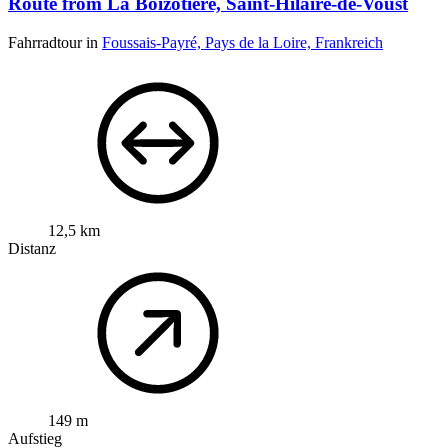
Route from La Boizotière, Saint-Hilaire-de-Voust
Fahrradtour in
Foussais-Payré, Pays de la Loire, Frankreich
12,5 km
Distanz
149 m
Aufstieg