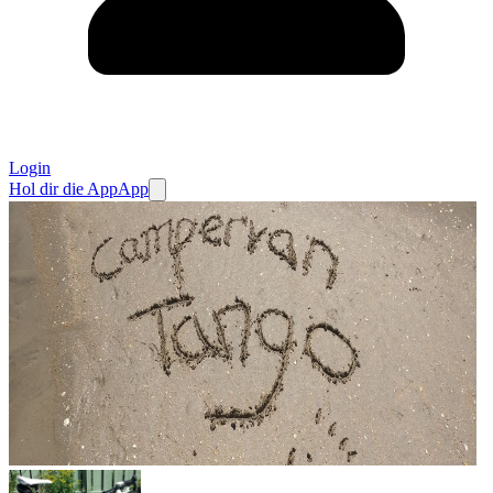
Login
Hol dir die App
App