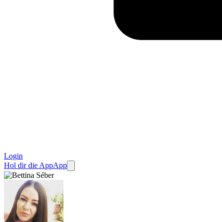
Login
Hol dir die App
App