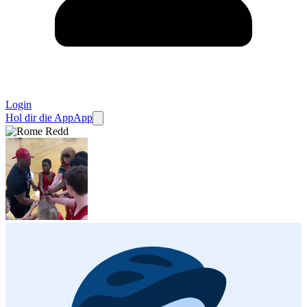
Login
Hol dir die App
App