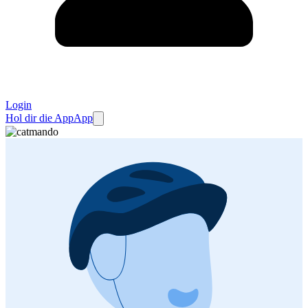
Login
Hol dir die App
App