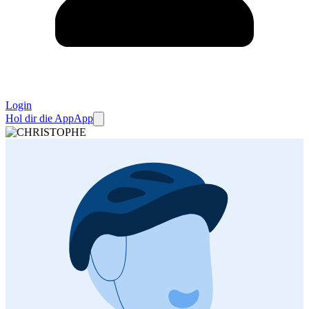
Login
Hol dir die App
App