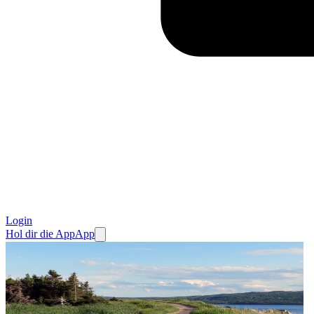
Login
Hol dir die App
App