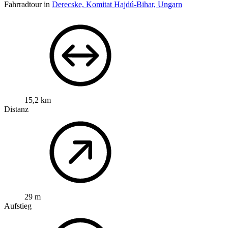
Fahrradtour in
Derecske, Komitat Hajdú-Bihar, Ungarn
15,2 km
Distanz
29 m
Aufstieg