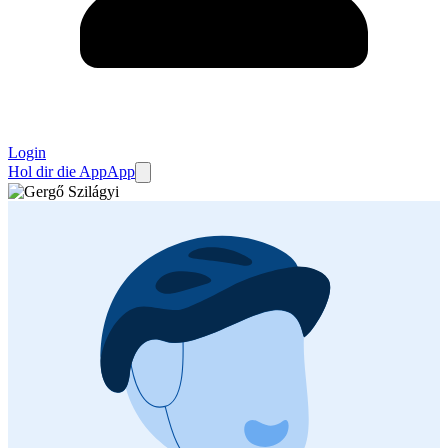
Login
Hol dir die App
App