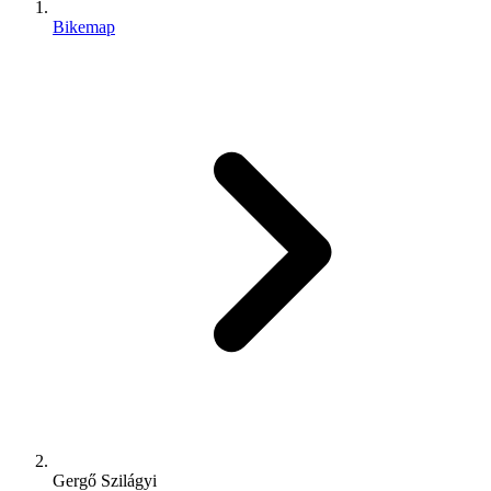
Bikemap
Gergő Szilágyi